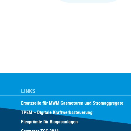
LINKS
Ersatzteile für MWM Gasmotoren und Stromaggregate
TPEM – Digitale Kraftwerkssteuerung
Flexprämie für Biogasanlagen