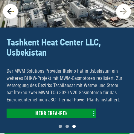
Teehersteller R. Twining, Polen
R. Twining & Co Limited, der drittgrößte Teehersteller der
Welt, optimiert die Energieversorgung seiner polnischen
Fabrik mit einer modernen Kraft-Wärme-Kälte-
ur
Kopplungsanlage. Dank der mit zwei MWM Motoren
betriebenen KWKK-Anlage wird die Energieeffizienz für di
Produktion gesteigert sowie Emissionen reduziert.
.
Mehr erfahren