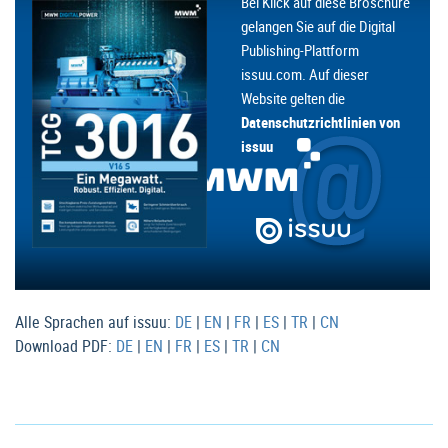
Bei Klick auf diese Broschüre
gelangen Sie auf die Digital
Publishing-Plattform
issuu.com. Auf dieser
Website gelten die
Datenschutzrichtlinien von
issuu
Alle Sprachen auf issuu:
DE
|
EN
|
FR
|
ES
|
TR
|
CN
Download PDF:
DE
|
EN
|
FR
|
ES
|
TR
|
CN