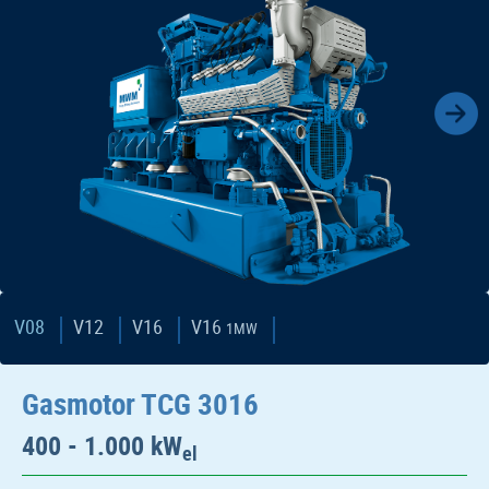
V08
V12
V16
V16
1MW
Gasmotor TCG 3016
400 - 1.000 kW
el