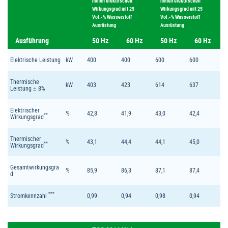
hohen elektrischen
hohen elektrischen
Wirkungsgrad mit 25
Wirkungsgrad mit 25
Vol.-% Wasserstoff
Vol.-% Wasserstoff
Ausrüstung
Ausrüstung
Ausführung
50 Hz
60 Hz
50 Hz
60 Hz
Elektrische Leistung
kW
400
400
600
600
Thermische
kW
403
423
614
637
Leistung ± 8%
Elektrischer
%
42,8
41,9
43,0
42,4
**
Wirkungsgrad
Thermischer
%
43,1
44,4
44,1
45,0
**
Wirkungsgrad
Gesamtwirkungsgra
%
85,9
86,3
87,1
87,4
d
***
Stromkennzahl
0,99
0,94
0,98
0,94