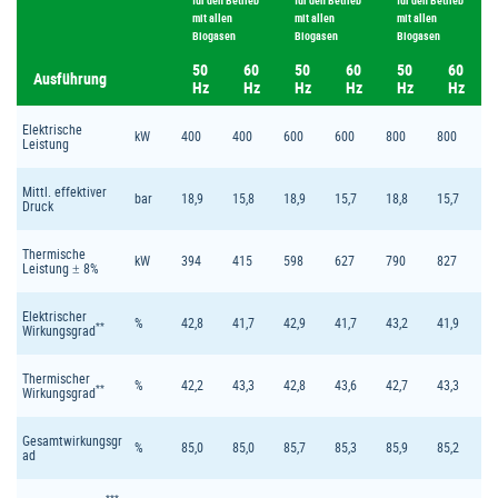
für den Betrieb
für den Betrieb
für den Betrieb
mit allen
mit allen
mit allen
Biogasen
Biogasen
Biogasen
50
60
50
60
50
60
Ausführung
Hz
Hz
Hz
Hz
Hz
Hz
Elektrische
kW
400
400
600
600
800
800
Leistung
Mittl. effektiver
bar
18,9
15,8
18,9
15,7
18,8
15,7
Druck
Thermische
kW
394
415
598
627
790
827
Leistung ± 8%
Elektrischer
%
42,8
41,7
42,9
41,7
43,2
41,9
**
Wirkungsgrad
Thermischer
%
42,2
43,3
42,8
43,6
42,7
43,3
**
Wirkungsgrad
Gesamtwirkungsgr
%
85,0
85,0
85,7
85,3
85,9
85,2
ad