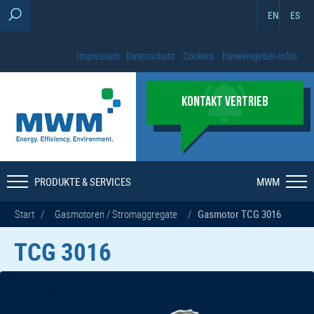
EN
ES
Impressum
Datenschutz
Cookies
Hinweisgeber-Infos
KONTAKT VERTRIEB
PRODUKTE & SERVICES
MWM
Start
/
Gasmotoren / Stromaggregate
/
Gasmotor TCG 3016
TCG 3016
V12