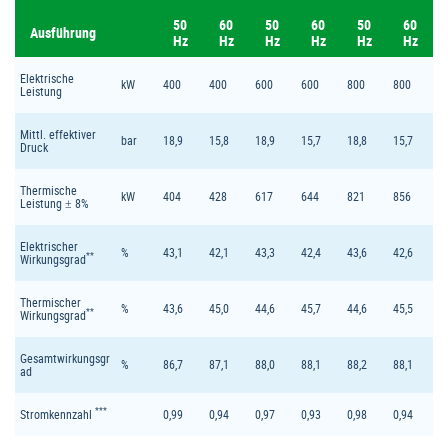
50
60
50
60
50
60
Ausführung
Hz
Hz
Hz
Hz
Hz
Hz
Elektrische
kW
400
400
600
600
800
800
Leistung
Mittl. effektiver
bar
18,9
15,8
18,9
15,7
18,8
15,7
Druck
Thermische
kW
404
428
617
644
821
856
Leistung ± 8%
Elektrischer
%
43,1
42,1
43,3
42,4
43,6
42,6
**
Wirkungsgrad
Thermischer
%
43,6
45,0
44,6
45,7
44,6
45,5
**
Wirkungsgrad
Gesamtwirkungsgr
%
86,7
87,1
88,0
88,1
88,2
88,1
ad
***
Stromkennzahl
0,99
0,94
0,97
0,93
0,98
0,94