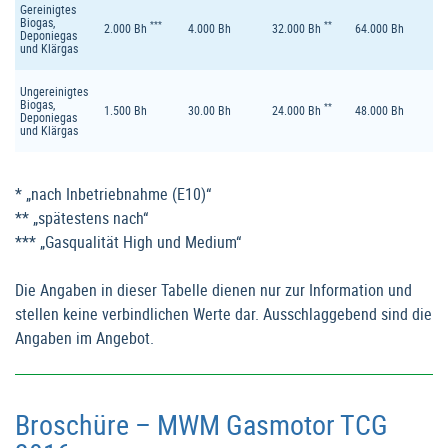
Gereinigtes
Biogas,
***
**
2.000 Bh
4.000 Bh
32.000 Bh
64.000 Bh
Deponiegas
und Klärgas
Ungereinigtes
Biogas,
**
1.500 Bh
30.00 Bh
24.000 Bh
48.000 Bh
Deponiegas
und Klärgas
* „nach Inbetriebnahme (E10)“
** „spätestens nach“
*** „Gasqualität High und Medium“
Die Angaben in dieser Tabelle dienen nur zur Information und
stellen keine verbindlichen Werte dar. Ausschlaggebend sind die
Angaben im Angebot.
Broschüre – MWM Gasmotor TCG