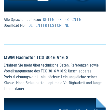
Alle Sprachen auf issuu:
DE
|
EN
|
FR
|
ES
|
CN
|
NL
Download PDF:
DE
|
EN
|
FR
|
ES
|
CN
|
NL
MWM Gasmotor TCG 3016 V16 S
Erfahren Sie mehr über technische Daten, Referenzen sowie
Vorteilsargumente des TCG 3016 V16 S: Unschlagbares
Preis-/Leistungsverhältnis: höchste Leistungsdichte seiner
Klasse. Hohe Belastbarkeit, optimale Verfügbarkeit und lange
Lebensdauer.