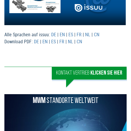
Alle Sprachen auf issuu:
DE
|
EN
|
ES
|
FR
|
NL
|
CN
Download PDF:
DE
|
EN
|
ES
|
FR
|
NL
|
CN
KONTAKT VERTRIEB
KLICKEN SIE HIER
MWM
STANDORTE WELTWEIT