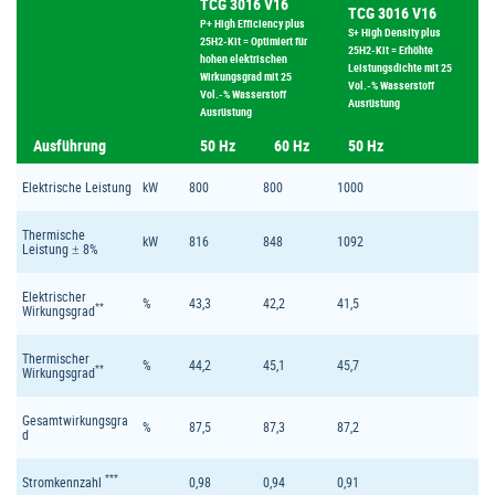
TCG 3016 V16
TCG 3016 V16
P+ High Efficiency plus
S+ High Density plus
25H2-Kit = Optimiert für
25H2-Kit = Erhöhte
hohen elektrischen
Leistungsdichte mit 25
Wirkungsgrad mit 25
Vol.-% Wasserstoff
Vol.-% Wasserstoff
Ausrüstung
Ausrüstung
Ausführung
50 Hz
60 Hz
50 Hz
Elektrische Leistung
kW
800
800
1000
Thermische
kW
816
848
1092
Leistung ± 8%
Elektrischer
%
43,3
42,2
41,5
**
Wirkungsgrad
Thermischer
%
44,2
45,1
45,7
**
Wirkungsgrad
Gesamtwirkungsgra
%
87,5
87,3
87,2
d
***
Stromkennzahl
0,98
0,94
0,91