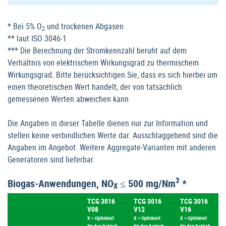
* Bei 5% O
und trockenen Abgasen
2
** laut ISO 3046-1
*** Die Berechnung der Stromkennzahl beruht auf dem
Verhältnis von elektrischem Wirkungsgrad zu thermischem
Wirkungsgrad. Bitte berücksichtigen Sie, dass es sich hierbei um
einen theoretischen Wert handelt, der von tatsächlich
gemessenen Werten abweichen kann.
Die Angaben in dieser Tabelle dienen nur zur Information und
stellen keine verbindlichen Werte dar. Ausschlaggebend sind die
Angaben im Angebot. Weitere Aggregate-Varianten mit anderen
Generatoren sind lieferbar.
3
Biogas-Anwendungen, NO
≤ 500 mg/Nm
*
X
TCG 3016
TCG 3016
TCG 3016
V08
V12
V16
X = Optimiert
X = Optimiert
X = Optimiert