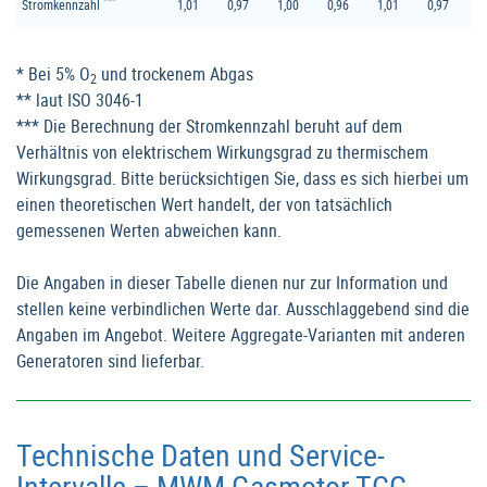
***
Stromkennzahl
1,01
0,97
1,00
0,96
1,01
0,97
* Bei 5% O
und trockenem Abgas
2
** laut ISO 3046-1
*** Die Berechnung der Stromkennzahl beruht auf dem
Verhältnis von elektrischem Wirkungsgrad zu thermischem
Wirkungsgrad. Bitte berücksichtigen Sie, dass es sich hierbei um
einen theoretischen Wert handelt, der von tatsächlich
gemessenen Werten abweichen kann.
Die Angaben in dieser Tabelle dienen nur zur Information und
stellen keine verbindlichen Werte dar. Ausschlaggebend sind die
Angaben im Angebot. Weitere Aggregate-Varianten mit anderen
Generatoren sind lieferbar.
Technische Daten und Service-
Intervalle – MWM Gasmotor TCG