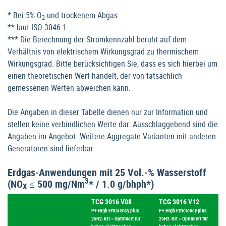
* Bei 5% O
und trockenem Abgas
2
** laut ISO 3046-1
*** Die Berechnung der Stromkennzahl beruht auf dem
Verhältnis von elektrischem Wirkungsgrad zu thermischem
Wirkungsgrad. Bitte berücksichtigen Sie, dass es sich hierbei um
einen theoretischen Wert handelt, der von tatsächlich
gemessenen Werten abweichen kann.
Die Angaben in dieser Tabelle dienen nur zur Information und
stellen keine verbindlichen Werte dar. Ausschlaggebend sind die
Angaben im Angebot. Weitere Aggregate-Varianten mit anderen
Generatoren sind lieferbar.
Erdgas-Anwendungen mit 25 Vol.-% Wasserstoff
3
(NO
≤ 500 mg/Nm
* / 1.0 g/bhph*)
X
TCG 3016 V08
TCG 3016 V12
P+ High Efficiency plus
P+ High Efficiency plus
25H2-Kit = Optimiert für
25H2-Kit = Optimiert für