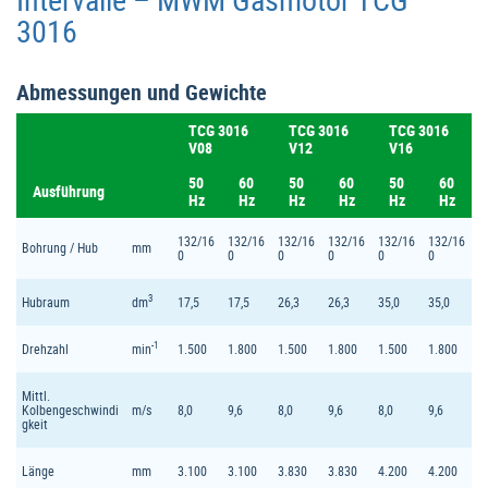
3016
Abmessungen und Gewichte
TCG 3016
TCG 3016
TCG 3016
V08
V12
V16
50
60
50
60
50
60
Ausführung
Hz
Hz
Hz
Hz
Hz
Hz
132/16
132/16
132/16
132/16
132/16
132/16
Bohrung / Hub
mm
0
0
0
0
0
0
3
Hubraum
dm
17,5
17,5
26,3
26,3
35,0
35,0
-1
Drehzahl
min
1.500
1.800
1.500
1.800
1.500
1.800
Mittl.
Kolbengeschwindi
m/s
8,0
9,6
8,0
9,6
8,0
9,6
gkeit
Länge
mm
3.100
3.100
3.830
3.830
4.200
4.200