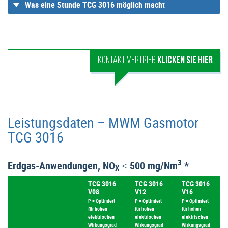
Was eine Stunde TCG 3016 möglich macht
KONTAKT VERTRIEB
KLICKEN SIE HIER
Leistungsdaten – MWM Gasmotor
TCG 3016
3
Erdgas-Anwendungen, NO
≤ 500 mg/Nm
*
X
TCG 3016
TCG 3016
TCG 3016
V08
V12
V16
P = Optimiert
P = Optimiert
P = Optimiert
für hohen
für hohen
für hohen
elektrischen
elektrischen
elektrischen
Wirkungsgrad
Wirkungsgrad
Wirkungsgrad