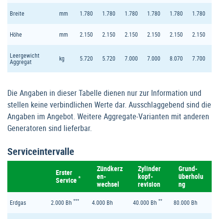
Breite
mm
1.780
1.780
1.780
1.780
1.780
1.780
Höhe
mm
2.150
2.150
2.150
2.150
2.150
2.150
Leergewicht
kg
5.720
5.720
7.000
7.000
8.070
7.700
Aggregat
Die Angaben in dieser Tabelle dienen nur zur Information und
stellen keine verbindlichen Werte dar. Ausschlaggebend sind die
Angaben im Angebot. Weitere Aggregate-Varianten mit anderen
Generatoren sind lieferbar.
Serviceintervalle
Zündkerz
Zylinder
Grund-
Erster
en-
kopf-
überholu
*
Service
wechsel
revision
ng
***
**
Erdgas
2.000 Bh
4.000 Bh
40.000 Bh
80.000 Bh