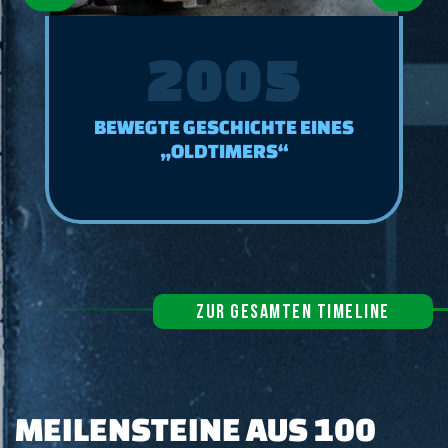
1970
MWM ENTWICKELTE WÄRMEPUMPE
FÜR EIN- UND
ZWEIFAMILIENHÄUSER
ZUR GESAMTEN TIMELINE
MEILENSTEINE AUS 100