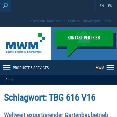
EN
ES
Impressum
Datenschutz
Cookies
Hinweisgeber-Infos
KONTAKT VERTRIEB
PRODUKTE & SERVICES
MWM
Start
Schlagwort:
TBG 616 V16
Weltweit exportierender Gartenbaubetrieb