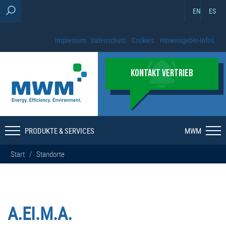
EN
ES
Impressum
Datenschutz
Cookies
Hinweisgeber-Infos
KONTAKT VERTRIEB
PRODUKTE & SERVICES
MWM
Start
/
Standorte
A.EI.M.A.