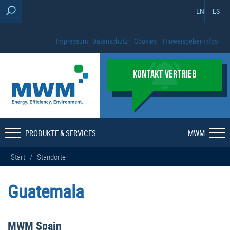
EN
ES
Impressum
Datenschutz
Cookies
Hinweisgeber-Infos
KONTAKT VERTRIEB
PRODUKTE & SERVICES
MWM
Start
/
Standorte
Guatemala
MWM Spain