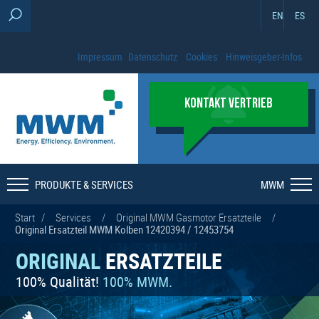
EN
ES
Impressum
Datenschutz
Cookies
Hinweisgeber-Infos
KONTAKT VERTRIEB
PRODUKTE & SERVICES
MWM
Start
/
Services
/
Original MWM Gasmotor Ersatzteile
/
Original Ersatzteil MWM Kolben 12420394 / 12453754
ORIGINAL
ERSATZTEILE
100% Qualität!
100% MWM.