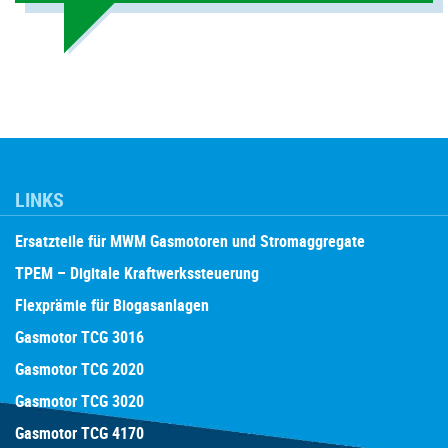
LINKS
Ersatzteile für MWM Gasmotoren und Stromaggregate
TPEM – Digitale Kraftwerkssteuerung
Flexprämie für Biogasanlagen
Gasmotor TCG 3016
Gasmotor TCG 2020
Gasmotor TCG 3020
Gasmotor TCG 4170