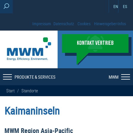
EN
ES
Impressum
Datenschutz
Cookies
Hinweisgeber-Infos
KONTAKT VERTRIEB
PRODUKTE & SERVICES
MWM
Start
/
Standorte
Kaimaninseln
MWM Region Asia-Pacific