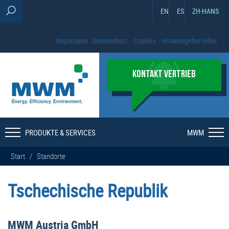
EN
ES
ZH-HANS
Impressum
Datenschutz
Cookies
Hinweisgeber-Infos
KONTAKT VERTRIEB
PRODUKTE & SERVICES
MWM
Start
/
Standorte
Tschechische Republik
MWM Austria GmbH