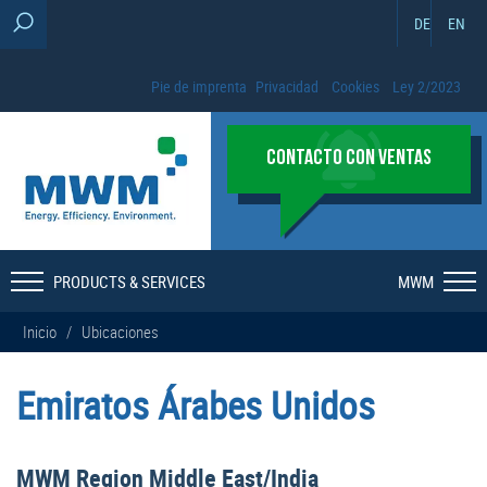
DE
EN
Pie de imprenta
Privacidad
Cookies
Ley 2/2023
CONTACTO CON VENTAS
PRODUCTS & SERVICES
MWM
Inicio
/
Ubicaciones
Emiratos Árabes Unidos
MWM Region Middle East/India