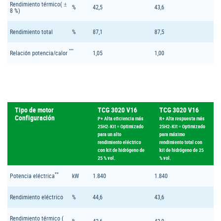
Rendimiento térmico( ±
%
42,5
43,6
8 %)
Rendimiento total
%
87,1
87,5
***
Relación potencia/calor
1,05
1,00
Tipo de motor
TCG 3020 V16
TCG 3020 V16
Configuración
P+ Alta eficiencia más
R+ Alta respuesta más
25H2-Kit = Optimizado
25H2-Kit = Optimizado
para un alto
para máximo
rendimiento eléctrico
rendimiento total con
con kit de hidrógeno de
kit de hidrógeno de 25
25 % vol.
% vol.
**
Potencia eléctrica
kW
1.840
1.840
Rendimiento eléctrico
%
44,6
43,6
Rendimiento térmico (
%
42,6
43,9