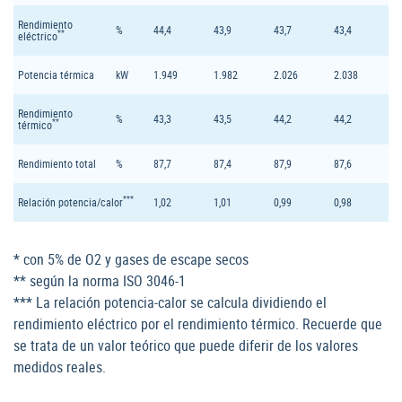
Rendimiento
%
44,4
43,9
43,7
43,4
**
eléctrico
Potencia térmica
kW
1.949
1.982
2.026
2.038
Rendimiento
%
43,3
43,5
44,2
44,2
**
térmico
Rendimiento total
%
87,7
87,4
87,9
87,6
***
Relación potencia/calor
1,02
1,01
0,99
0,98
* con 5% de O2 y gases de escape secos
** según la norma ISO 3046-1
*** La relación potencia-calor se calcula dividiendo el
rendimiento eléctrico por el rendimiento térmico. Recuerde que
se trata de un valor teórico que puede diferir de los valores
medidos reales.