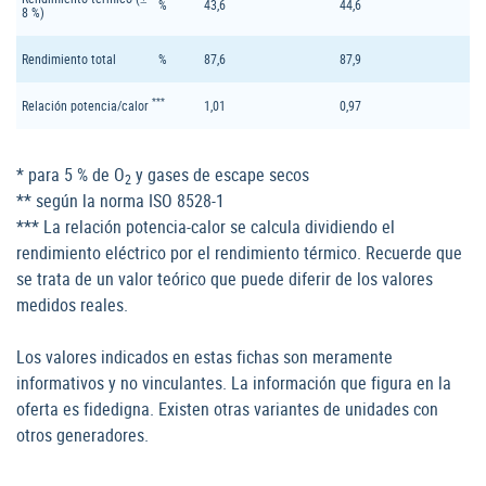
%
43,6
44,6
8 %)
Rendimiento total
%
87,6
87,9
***
Relación potencia/calor
1,01
0,97
* para 5 % de O
y gases de escape secos
2
** según la norma ISO 8528-1
*** La relación potencia-calor se calcula dividiendo el
rendimiento eléctrico por el rendimiento térmico. Recuerde que
se trata de un valor teórico que puede diferir de los valores
medidos reales.
Los valores indicados en estas fichas son meramente
informativos y no vinculantes. La información que figura en la
oferta es fidedigna. Existen otras variantes de unidades con
otros generadores.