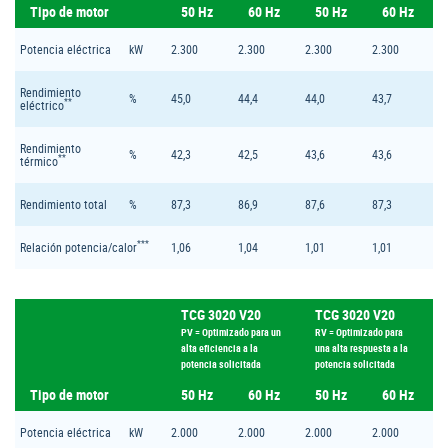
Tipo de motor
50 Hz
60 Hz
50 Hz
60 Hz
Potencia eléctrica
kW
2.300
2.300
2.300
2.300
Rendimiento
%
45,0
44,4
44,0
43,7
**
eléctrico
Rendimiento
%
42,3
42,5
43,6
43,6
**
térmico
Rendimiento total
%
87,3
86,9
87,6
87,3
***
Relación potencia/calor
1,06
1,04
1,01
1,01
TCG 3020 V20
TCG 3020 V20
PV = Optimizado para un
RV = Optimizado para
alta eficiencia a la
una alta respuesta a la
potencia solicitada
potencia solicitada
Tipo de motor
50 Hz
60 Hz
50 Hz
60 Hz
Potencia eléctrica
kW
2.000
2.000
2.000
2.000