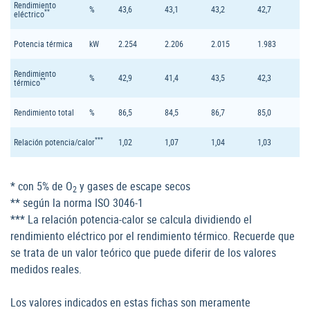
Rendimiento
%
43,6
43,1
43,2
42,7
**
eléctrico
Potencia térmica
kW
2.254
2.206
2.015
1.983
Rendimiento
%
42,9
41,4
43,5
42,3
**
térmico
Rendimiento total
%
86,5
84,5
86,7
85,0
***
Relación potencia/calor
1,02
1,07
1,04
1,03
* con 5% de O
y gases de escape secos
2
** según la norma ISO 3046-1
*** La relación potencia-calor se calcula dividiendo el
rendimiento eléctrico por el rendimiento térmico. Recuerde que
se trata de un valor teórico que puede diferir de los valores
medidos reales.
Los valores indicados en estas fichas son meramente