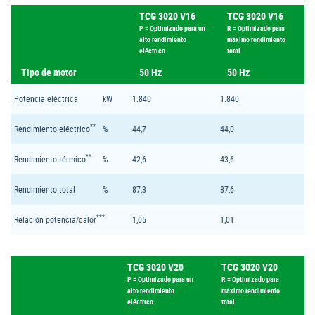
TCG 3020 V16
TCG 3020 V16
P = Optimizado para un
R = Optimizado para
alto rendimiento
máximo rendimiento
eléctrico
total
Tipo de motor
50 Hz
50 Hz
Potencia eléctrica
kW
1.840
1.840
**
Rendimiento eléctrico
%
44,7
44,0
**
Rendimiento térmico
%
42,6
43,6
Rendimiento total
%
87,3
87,6
***
Relación potencia/calor
1,05
1,01
TCG 3020 V20
TCG 3020 V20
P = Optimizado para un
R = Optimizado para
alto rendimiento
máximo rendimiento
eléctrico
total