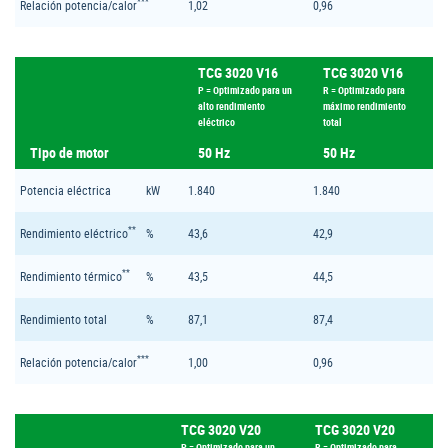
***
Relación potencia/calor
1,02
0,96
TCG 3020 V16
TCG 3020 V16
P = Optimizado para un
R = Optimizado para
alto rendimiento
máximo rendimiento
eléctrico
total
Tipo de motor
50 Hz
50 Hz
Potencia eléctrica
kW
1.840
1.840
**
Rendimiento eléctrico
%
43,6
42,9
**
Rendimiento térmico
%
43,5
44,5
Rendimiento total
%
87,1
87,4
***
Relación potencia/calor
1,00
0,96
TCG 3020 V20
TCG 3020 V20
P = Optimizado para un
R = Optimizado para