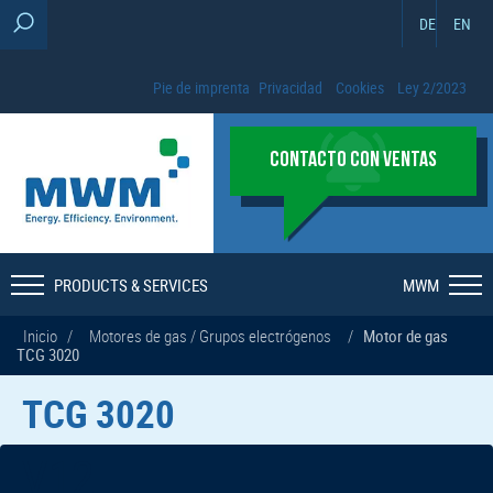
DE
EN
Pie de imprenta
Privacidad
Cookies
Ley 2/2023
CONTACTO CON VENTAS
PRODUCTS & SERVICES
MWM
Inicio
/
Motores de gas / Grupos electrógenos
/
Motor de gas
TCG 3020
TCG 3020
V16