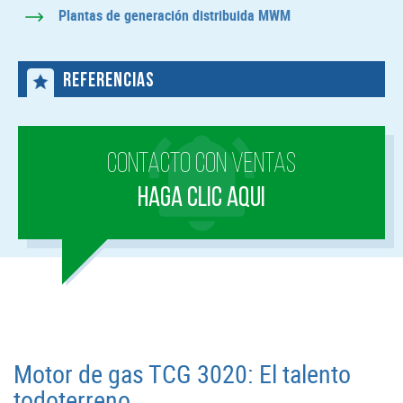
Plantas de generación distribuida MWM
REFERENCIAS
CONTACTO CON VENTAS
HAGA CLIC AQUI
Motor de gas TCG 3020: El talento
todoterreno.