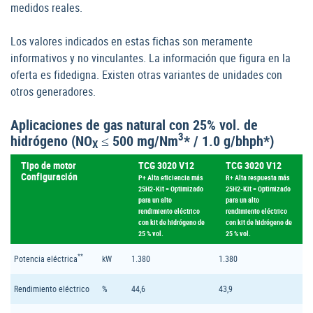
medidos reales.
Los valores indicados en estas fichas son meramente
informativos y no vinculantes. La información que figura en la
oferta es fidedigna. Existen otras variantes de unidades con
otros generadores.
Aplicaciones de gas natural con 25% vol. de
3
hidrógeno (NO
≤ 500 mg/Nm
* / 1.0 g/bhph*)
X
Tipo de motor
TCG 3020 V12
TCG 3020 V12
Configuración
P+ Alta eficiencia más
R+ Alta respuesta más
25H2-Kit = Optimizado
25H2-Kit = Optimizado
para un alto
para un alto
rendimiento eléctrico
rendimiento eléctrico
con kit de hidrógeno de
con kit de hidrógeno de
25 % vol.
25 % vol.
**
Potencia eléctrica
kW
1.380
1.380
Rendimiento eléctrico
%
44,6
43,9