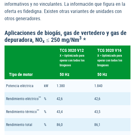
informativos y no vinculantes. La información que figura en la
oferta es fidedigna. Existen otras variantes de unidades con
otros generadores.
Aplicaciones de biogás, gas de vertedero y gas de
3
depuradora, NO
≤ 250 mg/Nm
*
x
TCG 3020 V12
TCG 3020 V16
X = Optimizado para
X = Optimizado para
operar con todos los
operar con todos los
biogases
biogases
Tipo de motor
50 Hz
50 Hz
Potencia eléctrica
kW
1.380
1.840
**
Rendimiento eléctrico
%
42,6
42,6
**
Rendimiento térmico
%
43,4
43,5
Rendimiento total
%
86,0
86,1