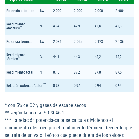
Potencia eléctrica
kW
2.000
2.000
2.000
2.000
Rendimiento
%
43,4
42,9
42,6
42,3
**
eléctrico
Potencia térmica
kW
2.031
2.065
2.123
2.136
Rendimiento
%
44,1
44,3
45,2
45,2
**
térmico
Rendimiento total
%
87,5
87,2
87,8
87,5
***
Relación potencia/calor
0,98
0,97
0,94
0,94
* con 5% de O2 y gases de escape secos
** según la norma ISO 3046-1
*** La relación potencia-calor se calcula dividiendo el
rendimiento eléctrico por el rendimiento térmico. Recuerde que
se trata de un valor teórico que puede diferir de los valores