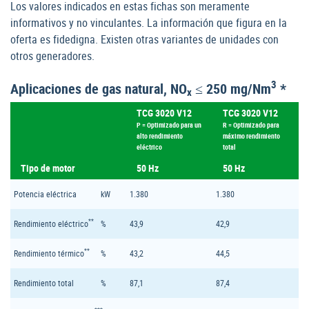
Los valores indicados en estas fichas son meramente
informativos y no vinculantes. La información que figura en la
oferta es fidedigna. Existen otras variantes de unidades con
otros generadores.
3
Aplicaciones de gas natural, NO
≤ 250 mg/Nm
*
x
TCG 3020 V12
TCG 3020 V12
P = Optimizado para un
R = Optimizado para
alto rendimiento
máximo rendimiento
eléctrico
total
Tipo de motor
50 Hz
50 Hz
Potencia eléctrica
kW
1.380
1.380
**
Rendimiento eléctrico
%
43,9
42,9
**
Rendimiento térmico
%
43,2
44,5
Rendimiento total
%
87,1
87,4