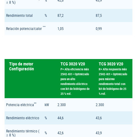
± 8 %)
Rendimiento total
%
87,2
87,5
***
Relación potencia/calor
1,05
0,99
Tipo de motor
TCG 3020 V20
TCG 3020 V20
Configuración
P+ Alta eficiencia más
R+ Alta respuesta más
25H2-Kit = Optimizado
25H2-Kit = Optimizado
para un alto
para máximo
rendimiento eléctrico
rendimiento total con
con kit de hidrógeno de
kit de hidrógeno de 25
25 % vol.
% vol.
**
Potencia eléctrica
kW
2.300
2.300
Rendimiento eléctrico
%
44,6
43,6
Rendimiento térmico (
%
42,6
43,9
± 8 %)