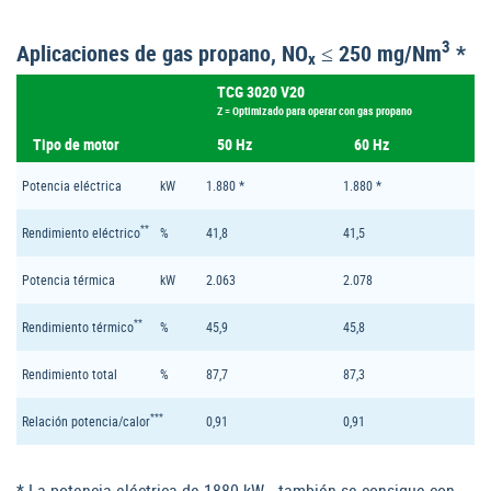
3
Aplicaciones de gas propano, NO
≤ 250 mg/Nm
*
x
TCG 3020 V20
Z = Optimizado para operar con gas propano
Tipo de motor
50 Hz
60 Hz
Potencia eléctrica
kW
1.880 *
1.880 *
**
Rendimiento eléctrico
%
41,8
41,5
Potencia térmica
kW
2.063
2.078
**
Rendimiento térmico
%
45,9
45,8
Rendimiento total
%
87,7
87,3
***
Relación potencia/calor
0,91
0,91
* La potencia eléctrica de 1880 kW
también se consigue con