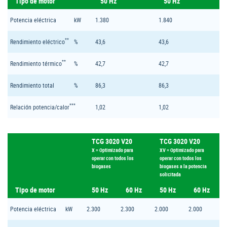
Tipo de motor
50 Hz
50 Hz
Potencia eléctrica
kW
1.380
1.840
**
Rendimiento eléctrico
%
43,6
43,6
**
Rendimiento térmico
%
42,7
42,7
Rendimiento total
%
86,3
86,3
***
Relación potencia/calor
1,02
1,02
TCG 3020 V20
TCG 3020 V20
X = Optimizado para
XV = Optimizado para
operar con todos los
operar con todos los
biogases
biogases a la potencia
solicitada
Tipo de motor
50 Hz
60 Hz
50 Hz
60 Hz
Potencia eléctrica
kW
2.300
2.300
2.000
2.000