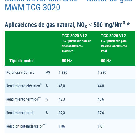
MWM TCG 3020
3
Aplicaciones de gas natural, NO
≤ 500 mg/Nm
*
x
TCG 3020 V12
TCG 3020 V12
P = Optimizado para un
R = Optimizado para
alto rendimiento
máximo rendimiento
eléctrico
total
Tipo de motor
50 Hz
50 Hz
Potencia eléctrica
kW
1.380
1.380
**
Rendimiento eléctrico
%
45,0
44,0
**
Rendimiento térmico
%
42,3
43,6
Rendimiento total
%
87,3
87,6
***
Relación potencia/calor
1,06
1,01