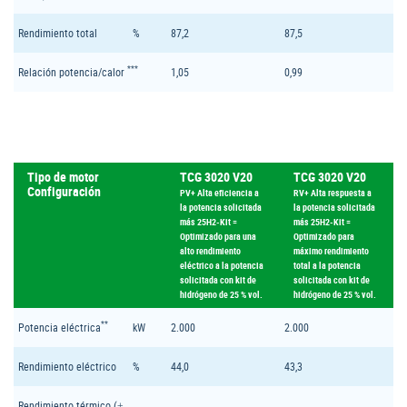
Rendimiento total
%
87,2
87,5
***
Relación potencia/calor
1,05
0,99
Tipo de motor
TCG 3020 V20
TCG 3020 V20
Configuración
PV+ Alta eficiencia a
RV+ Alta respuesta a
la potencia solicitada
la potencia solicitada
más 25H2-Kit =
más 25H2-Kit =
Optimizado para una
Optimizado para
alto rendimiento
máximo rendimiento
eléctrico a la potencia
total a la potencia
solicitada con kit de
solicitada con kit de
hidrógeno de 25 % vol.
hidrógeno de 25 % vol.
**
Potencia eléctrica
kW
2.000
2.000
Rendimiento eléctrico
%
44,0
43,3
Rendimiento térmico (±