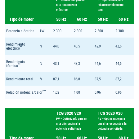
alto rendimiento
máximo rendimiento
eléctrico
total
Tipo de motor
50 Hz
60 Hz
50 Hz
60 Hz
Potencia eléctrica
kW
2.300
2.300
2.300
2.300
Rendimiento
%
44,0
43,5
42,9
42,6
**
eléctrico
Rendimiento
%
43,1
43,3
44,6
44,6
**
térmico
Rendimiento total
%
87,1
86,8
87,5
87,2
***
Relación potencia/calor
1,02
1,00
0,96
0,96
TCG 3020 V20
TCG 3020 V20
PV = Optimizado para un
RV = Optimizado para
alta eficiencia a la
una alta respuesta a la
potencia solicitada
potencia solicitada
Tipo de motor
50 Hz
60 Hz
50 Hz
60 Hz