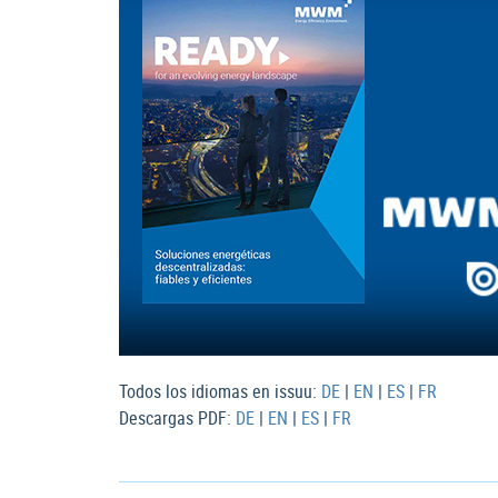
Todos los idiomas en issuu:
DE
|
EN
|
ES
|
FR
Descargas PDF:
DE
|
EN
|
ES
|
FR