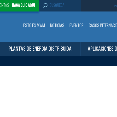
S
entas -
Haga clic aqui
Pi
e
a
r
c
ESTO ES MWM
NOTICIAS
EVENTOS
CASOS INTERNACI
h
f
o
r
:
PLANTAS DE ENERGÍA DISTRIBUIDA
APLICACIONES 