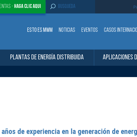
S
entas -
Haga clic aqui
Pi
e
a
r
c
ESTO ES MWM
NOTICIAS
EVENTOS
CASOS INTERNACI
h
f
o
r
:
PLANTAS DE ENERGÍA DISTRIBUIDA
APLICACIONES 
os de experiencia en la generación de energí