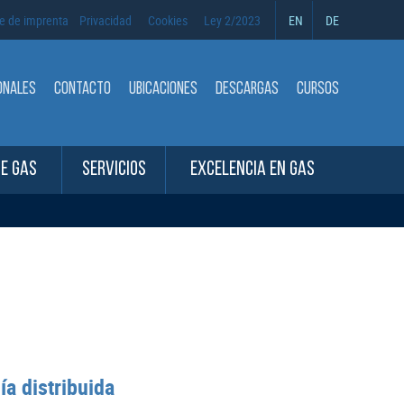
e de imprenta
Privacidad
Cookies
Ley 2/2023
EN
DE
ONALES
CONTACTO
UBICACIONES
DESCARGAS
CURSOS
DE GAS
SERVICIOS
EXCELENCIA EN GAS
a distribuida