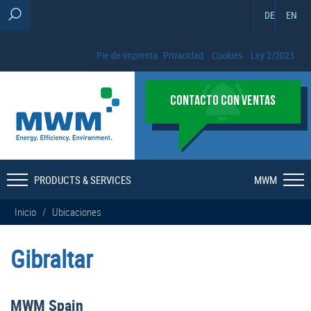
DE
EN
Pie de imprenta
Privacidad
Cookies
Ley 2/2023
CONTACTO CON VENTAS
PRODUCTS & SERVICES
MWM
Inicio
/
Ubicaciones
Gibraltar
MWM Spain