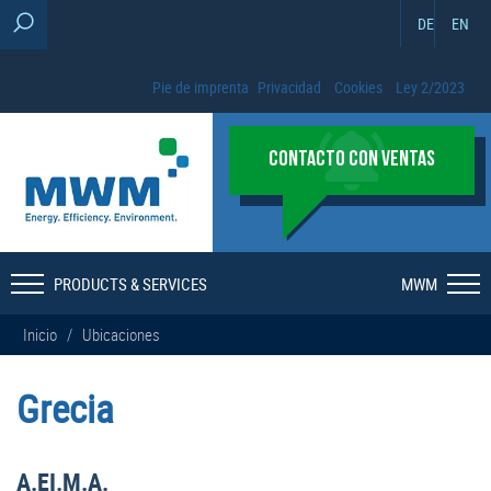
DE
EN
Pie de imprenta
Privacidad
Cookies
Ley 2/2023
CONTACTO CON VENTAS
PRODUCTS & SERVICES
MWM
Inicio
/
Ubicaciones
Grecia
A.EI.M.A.