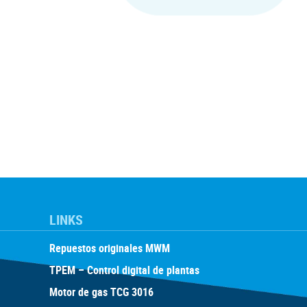
LINKS
Repuestos originales MWM
TPEM – Control digital de plantas
Motor de gas TCG 3016