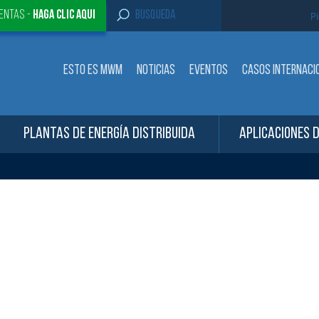
S
entas -
Haga clic aqui
Pi
e
a
r
c
ESTO ES MWM
NOTICIAS
EVENTOS
CASOS INTERNACI
h
f
o
r
:
PLANTAS DE ENERGÍA DISTRIBUIDA
APLICACIONES 