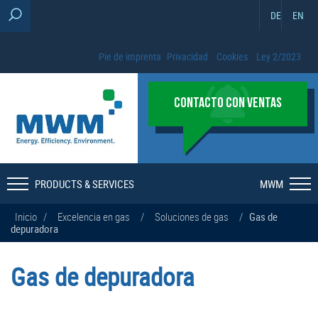
DE
EN
Pie de imprenta
Privacidad
Cookies
Ley 2/2023
CONTACTO CON VENTAS
PRODUCTS & SERVICES
MWM
Inicio
/
Excelencia en gas
/
Soluciones de gas
/
Gas de
depuradora
Gas de depuradora