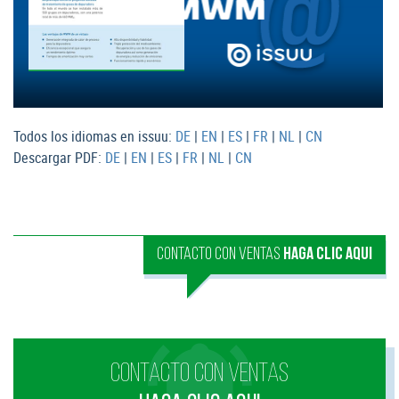
Todos los idiomas en issuu:
DE
|
EN
|
ES
|
FR
|
NL
|
CN
Descargar PDF:
DE
|
EN
|
ES
|
FR
|
NL
|
CN
CONTACTO CON VENTAS
HAGA CLIC AQUI
CONTACTO CON VENTAS