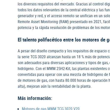
los diversos requisitos del mercado. Gracias al control d
todos los datos relevantes de la central eléctrica y las fu
generador y red, y el acceso remoto se unifican en un so
Remote Asset Monitoring (RAM) presentado en 2021, facilit
potencia y la rápida resolución de problemas de los moto
El talento polifacético entre los motores d
A pesar del diseño compacto y los requisitos de espacio c
la serie TCG 3020 alcanzan hasta un 18 % más de potencia
son adecuados para diversas aplicaciones y tipos de gas,
hidrógeno. Con el MWM 25H2-Kit, las plantas existentes 
convertidas para operar con una mezcla de hidrógeno de ha
de motores de gas, con hasta 80.000 horas de operación has
alta), mejoran aún la rentabilidad de la planta.
Más información:
Motores de gas MWM TCG 3020 V20