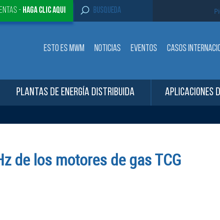
S
entas -
Haga clic aqui
Pi
e
a
r
c
ESTO ES MWM
NOTICIAS
EVENTOS
CASOS INTERNACI
h
f
o
r
:
PLANTAS DE ENERGÍA DISTRIBUIDA
APLICACIONES 
Hz de los motores de gas TCG