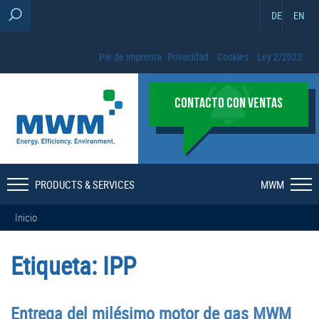
DE
EN
Pie de imprenta
Privacidad
Cookies
Ley 2/2023
CONTACTO CON VENTAS
PRODUCTS & SERVICES
MWM
Inicio
Etiqueta:
IPP
Entrega del milésimo motor de gas MWM