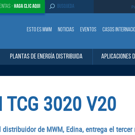
S
entas -
Haga clic aqui
Pi
e
a
r
c
ESTO ES MWM
NOTICIAS
EVENTOS
CASOS INTERNACI
h
f
o
r
:
PLANTAS DE ENERGÍA DISTRIBUIDA
APLICACIONES 
TCG 3020 V20
El distribuidor de MWM, Edina, entrega el terc