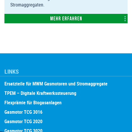
Stromaggregaten.
Mehr erfahren
LINKS
Ersatzteile für MWM Gasmotoren und Stromaggregate
TPEM – Digitale Kraftwerkssteuerung
Flexprämie für Biogasanlagen
Gasmotor TCG 3016
Gasmotor TCG 2020
Gasmotor TCG 3020