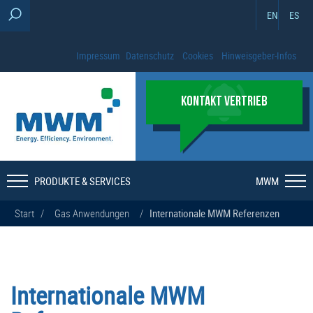
EN
ES
Impressum
Datenschutz
Cookies
Hinweisgeber-Infos
KONTAKT VERTRIEB
PRODUKTE & SERVICES
MWM
Start
/
Gas Anwendungen
/
Internationale MWM Referenzen
Internationale MWM