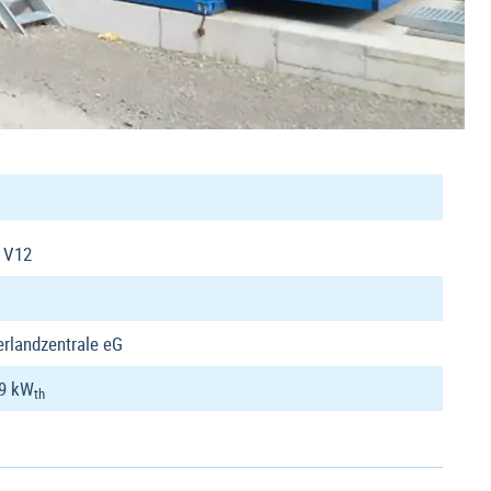
 V12
erlandzentrale eG
9 kW
th