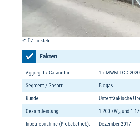
© ÜZ Lülsfeld
Fakten
Aggregat / Gasmotor:
1 x MWM TCG 2020
Segment / Gasart:
Biogas
Kunde:
Unterfränkische Üb
Gesamtleistung:
1.200 kW
und 1.17
el
Inbetriebnahme (Probebetrieb):
Dezember 2017