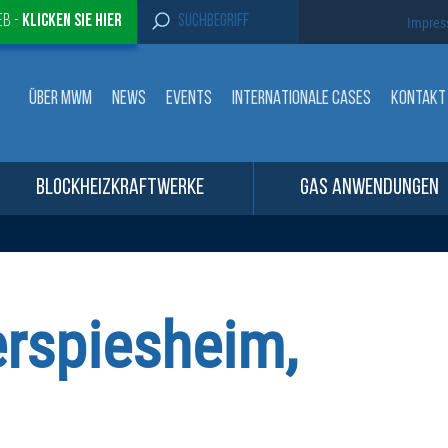
S
eb -
Klicken sie Hier
Impre
e
a
r
c
ÜBER MWM
NEWS
EVENTS
INTERNATIONALE CASES
KONTAKT
h
f
o
r
:
BLOCKHEIZKRAFTWERKE
GAS ANWENDUNGEN
erspiesheim,