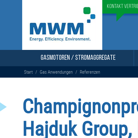
Kontakt Vertri
GASMOTOREN / STROMAGGREGATE
Start
/
Gas Anwendungen
/
Referenzen
Champignonpr
Hajduk Group,