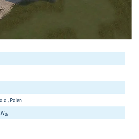
o.o., Polen
kW
th