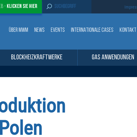
S
eb -
Klicken sie Hier
Impre
e
a
r
c
ÜBER MWM
NEWS
EVENTS
INTERNATIONALE CASES
KONTAKT
h
f
o
r
:
BLOCKHEIZKRAFTWERKE
GAS ANWENDUNGEN
oduktion
 Polen