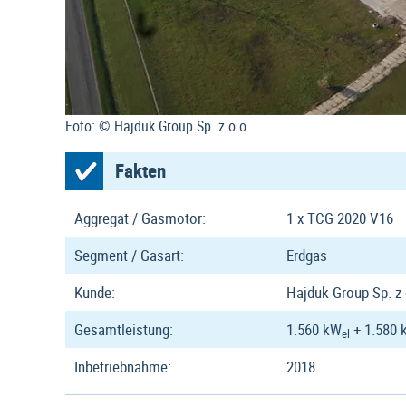
Foto: © Hajduk Group Sp. z o.o.
Fakten
Aggregat / Gasmotor:
1 x TCG 2020 V16
Segment / Gasart:
Erdgas
Kunde:
Hajduk Group Sp. z 
Gesamtleistung:
1.560 kW
+ 1.580 
el
Inbetriebnahme:
2018