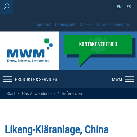
EN
ES
Impressum
Datenschutz
Cookies
Hinweisgeber-Infos
KONTAKT VERTRIEB
PRODUKTE & SERVICES
MWM
Start
/
Gas Anwendungen
/
Referenzen
Likeng-Kläranlage, China