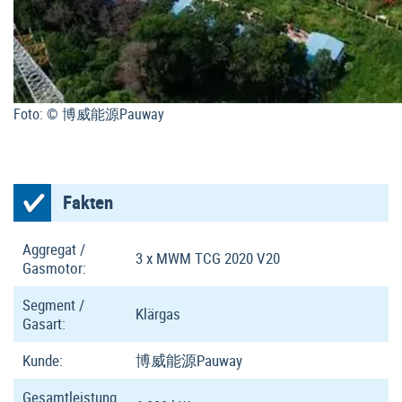
Foto: © 博威能源Pauway
Fakten
Aggregat /
3 x MWM TCG 2020 V20
Gasmotor:
Segment /
Klärgas
Gasart:
Kunde:
博威能源Pauway
Gesamtleistung