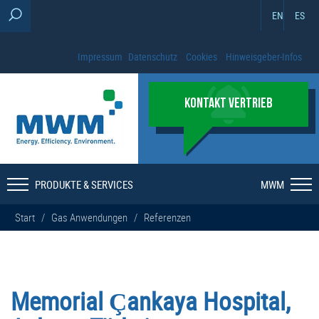
EN
ES
Impressum
Datenschutz
Cookies
Hinweisgeber-Infos
KONTAKT VERTRIEB
PRODUKTE & SERVICES
MWM
Start
/
Gas Anwendungen
/
Referenzen
Memorial Çankaya Hospital,