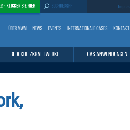
S
eb -
Klicken sie Hier
Impre
e
a
r
c
ÜBER MWM
NEWS
EVENTS
INTERNATIONALE CASES
KONTAKT
h
f
o
r
:
BLOCKHEIZKRAFTWERKE
GAS ANWENDUNGEN
ork,