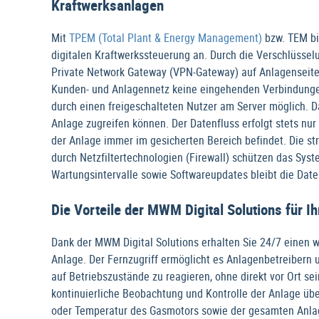
Kraftwerksanlagen
Mit
TPEM (Total Plant & Energy Management)
bzw. TEM b
digitalen Kraftwerkssteuerung an. Durch die Verschlüssel
Private Network Gateway (VPN-Gateway) auf Anlagenseite 
Kunden- und Anlagennetz keine eingehenden Verbindungen 
durch einen freigeschalteten Nutzer am Server möglich. Da
Anlage zugreifen können. Der Datenfluss erfolgt stets nur
der Anlage immer im gesicherten Bereich befindet. Die s
durch Netzfiltertechnologien (Firewall) schützen das Sys
Wartungsintervalle sowie Softwareupdates bleibt die Date
Die Vorteile der MWM Digital Solutions für I
Dank der MWM Digital Solutions erhalten Sie 24/7 einen w
Anlage. Der Fernzugriff ermöglicht es Anlagenbetreibern 
auf Betriebszustände zu reagieren, ohne direkt vor Ort se
kontinuierliche Beobachtung und Kontrolle der Anlage üb
oder Temperatur des Gasmotors sowie der gesamten Anlag