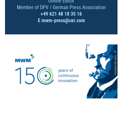
Online Editor
Member of DPV / German Press Association
+49 621 48 18 35 16
E
mwm-press@cat.com