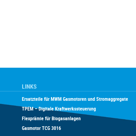
LINKS
Ersatzteile für MWM Gasmotoren und Stromaggregate
TPEM – Digitale Kraftwerkssteuerung
Flexprämie für Biogasanlagen
Gasmotor TCG 3016