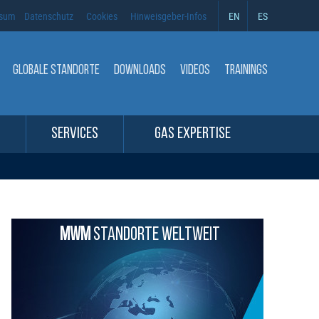
ssum
Datenschutz
Cookies
Hinweisgeber-Infos
EN
ES
GLOBALE STANDORTE
DOWNLOADS
VIDEOS
TRAININGS
SERVICES
GAS EXPERTISE
MWM
STANDORTE WELTWEIT