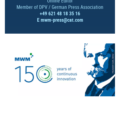
Online Editor
Member of DPV / German Press Association
+49 621 48 18 35 16
E
mwm-press@cat.com