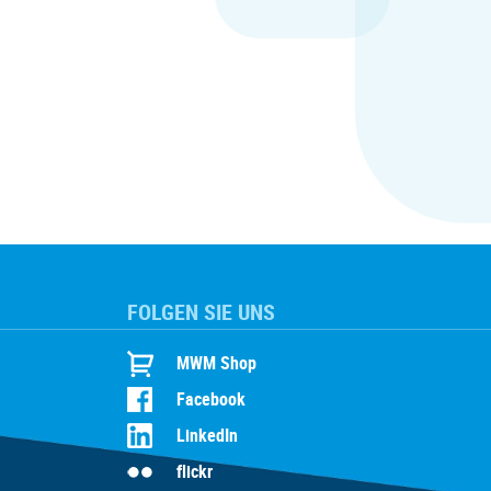
FOLGEN SIE UNS
MWM Shop
Facebook
LinkedIn
flickr