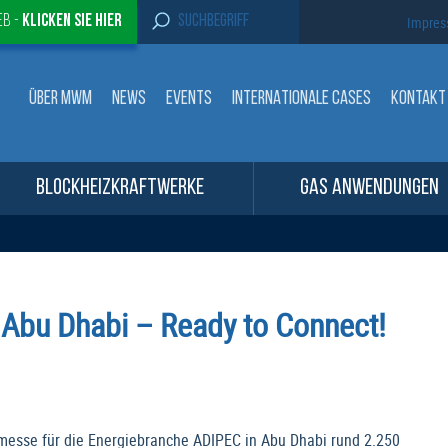
S
eb -
Klicken sie Hier
Impre
e
a
r
c
ÜBER MWM
NEWS
EVENTS
INTERNATIONALE CASES
KONTAKT
h
f
o
r
:
BLOCKHEIZKRAFTWERKE
GAS ANWENDUNGEN
Abu Dhabi – Ready to Connect!
tmesse für die Energiebranche ADIPEC in Abu Dhabi rund 2.250