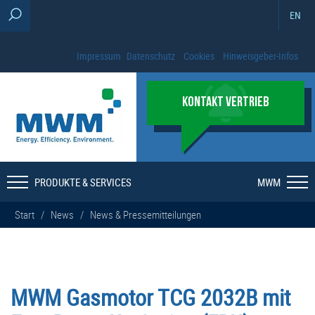
EN
Impressum
Datenschutz
Cookies
Hinweisgeber-Infos
KONTAKT VERTRIEB
PRODUKTE & SERVICES
MWM
Start
/
News
/
News & Pressemitteilungen
MWM Gasmotor TCG 2032B mit