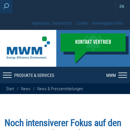
EN
Impressum
Datenschutz
Cookies
Hinweisgeber-Infos
KONTAKT VERTRIEB
PRODUKTE & SERVICES
MWM
Start
/
News
/
News & Pressemitteilungen
Noch intensiverer Fokus auf den