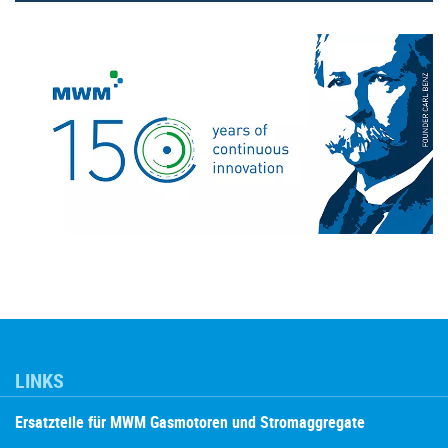
LINKS
Ersatzteile für MWM Gasmotoren und Stromaggregate