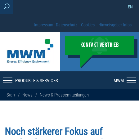
EN
Impressum
Datenschutz
Cookies
Hinweisgeber-Infos
KONTAKT VERTRIEB
PRODUKTE & SERVICES
MWM
Start
/
News
/
News & Pressemitteilungen
Noch stärkerer Fokus auf