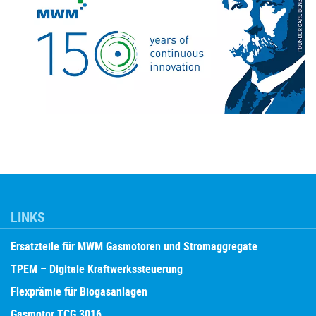
LINKS
Ersatzteile für MWM Gasmotoren und Stromaggregate
TPEM – Digitale Kraftwerkssteuerung
Flexprämie für Biogasanlagen
Gasmotor TCG 3016