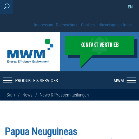
EN
Impressum
Datenschutz
Cookies
Hinweisgeber-Infos
KONTAKT VERTRIEB
PRODUKTE & SERVICES
MWM
Start
/
News
/
News & Pressemitteilungen
Papua Neuguineas