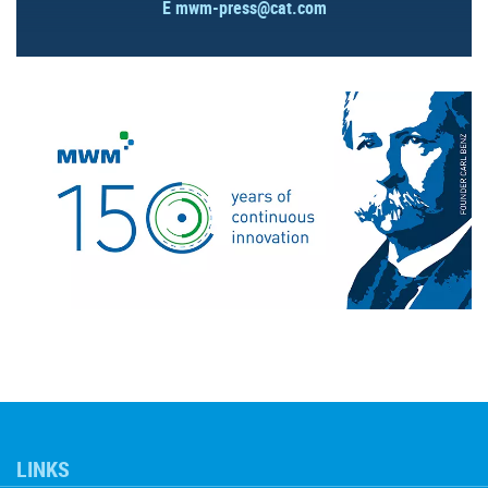
E
mwm-press@cat.com
LINKS