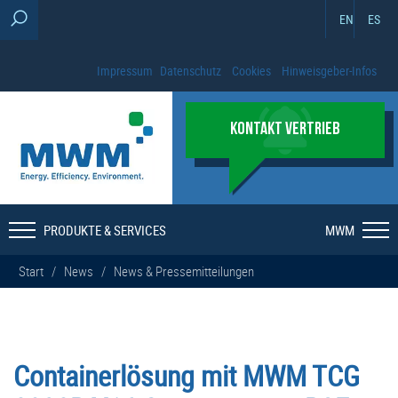
EN
ES
Impressum
Datenschutz
Cookies
Hinweisgeber-Infos
KONTAKT VERTRIEB
PRODUKTE & SERVICES
MWM
Start
/
News
/
News & Pressemitteilungen
Containerlösung mit MWM TCG