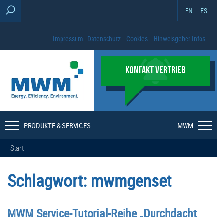
EN
ES
Impressum
Datenschutz
Cookies
Hinweisgeber-Infos
KONTAKT VERTRIEB
PRODUKTE & SERVICES
MWM
Start
Schlagwort:
mwmgenset
MWM Service-Tutorial-Reihe „Durchdacht