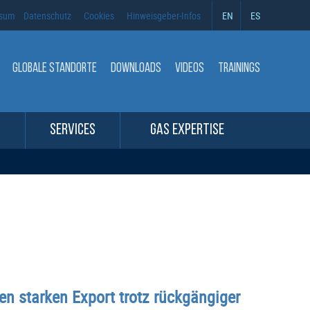
ssum
Datenschutz
Cookies
Hinweisgeber-Infos
EN
ES
GLOBALE STANDORTE
DOWNLOADS
VIDEOS
TRAININGS
SERVICES
GAS EXPERTISE
n starken Export trotz rückgängiger