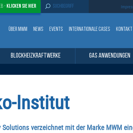
S
eb -
Klicken sie Hier
Impre
e
a
r
c
ÜBER MWM
NEWS
EVENTS
INTERNATIONALE CASES
KONTAKT
h
f
o
r
:
BLOCKHEIZKRAFTWERKE
GAS ANWENDUNGEN
o-Institut
 Solutions verzeichnet mit der Marke MWM eine