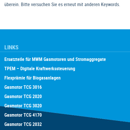
überein. Bitte versuchen Sie es erneut mit anderen Keywords.
LINKS
Ersatzteile für MWM Gasmotoren und Stromaggregate
TPEM – Digitale Kraftwerkssteuerung
Flexprämie für Biogasanlagen
Gasmotor TCG 3016
Gasmotor TCG 2020
Gasmotor TCG 3020
Gasmotor TCG 4170
Gasmotor TCG 2032