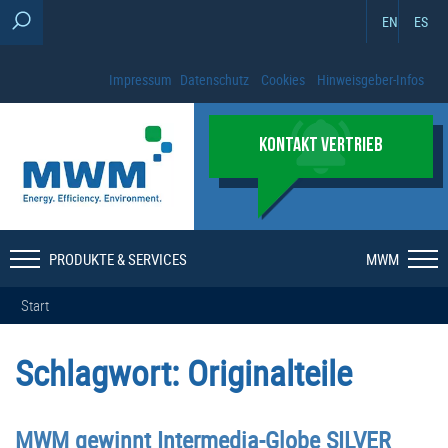
EN
ES
Impressum
Datenschutz
Cookies
Hinweisgeber-Infos
KONTAKT VERTRIEB
PRODUKTE & SERVICES
MWM
Start
Schlagwort:
Originalteile
MWM gewinnt Intermedia-Globe SILVER