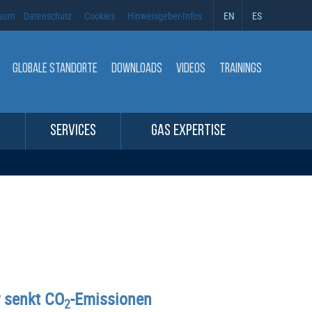
ssum
Datenschutz
Cookies
Hinweisgeber-Infos
EN
ES
GLOBALE STANDORTE
DOWNLOADS
VIDEOS
TRAININGS
SERVICES
GAS EXPERTISE
 senkt CO
-Emissionen
2