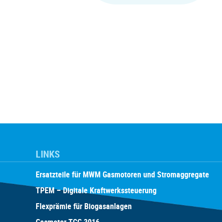
LINKS
Ersatzteile für MWM Gasmotoren und Stromaggregate
TPEM – Digitale Kraftwerkssteuerung
Flexprämie für Biogasanlagen