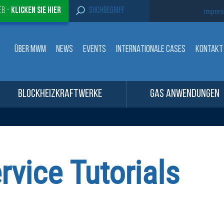
S
eb -
Klicken sie Hier
Impre
e
a
r
c
ÜBER MWM
NEWS
EVENTS
INTERNATIONALE CASES
KONTAKT
h
f
o
r
:
BLOCKHEIZKRAFTWERKE
GAS ANWENDUNGEN
rvice Tutorials