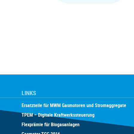
LINKS
Ersatzteile für MWM Gasmotoren und Stromaggregate
TPEM – Digitale Kraftwerkssteuerung
Flexprämie für Biogasanlagen