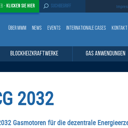
S
eb -
Klicken sie Hier
Impre
e
a
r
c
ÜBER MWM
NEWS
EVENTS
INTERNATIONALE CASES
KONTAKT
h
f
o
r
:
BLOCKHEIZKRAFTWERKE
GAS ANWENDUNGEN
CG 2032
2032 Gasmotoren für die dezentrale Energieer