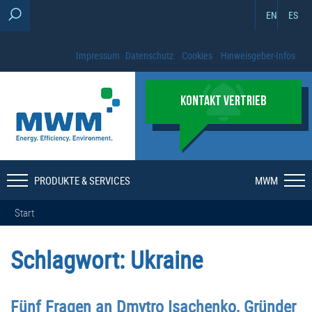
EN
ES
Impressum
Datenschutz
Cookies
Hinweisgeber-Infos
KONTAKT VERTRIEB
PRODUKTE & SERVICES
MWM
Start
Schlagwort:
Ukraine
Fünf Fragen an Dmytro Isachenko, Gründer