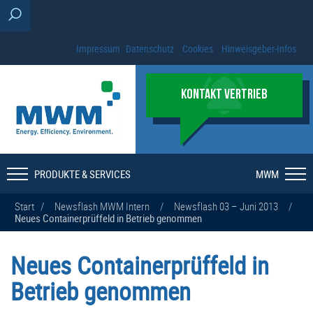
Impressum
Datenschutz
Cookies
Hinweisgeber-Infos
KONTAKT VERTRIEB
PRODUKTE & SERVICES
MWM
Start
/
Newsflash MWM Intern
/
Newsflash 03 – Juni 2013
/
Neues Containerprüffeld in Betrieb genommen
Neues Containerprüffeld in
Betrieb genommen