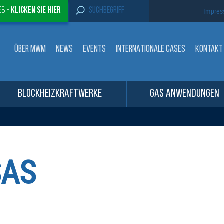
S
eb -
Klicken sie Hier
Impre
e
a
r
c
ÜBER MWM
NEWS
EVENTS
INTERNATIONALE CASES
KONTAKT
h
f
o
r
:
BLOCKHEIZKRAFTWERKE
GAS ANWENDUNGEN
SAS