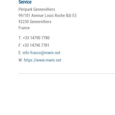
Service
Péripark Gennevilliers
99/101 Avenue Louis Roche Bât E5
92230 Gennevilliers
France
T: +33 14790 7780
F: +33 14790 7781
E:
info-france@mwm.net
W:
https://www.mwm.net