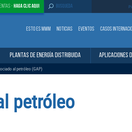
S
entas -
Haga clic aqui
Pi
e
a
r
c
ESTO ES MWM
NOTICIAS
EVENTOS
CASOS INTERNACI
h
f
o
r
:
PLANTAS DE ENERGÍA DISTRIBUIDA
APLICACIONES 
ociado al petróleo (GAP)
l petróleo