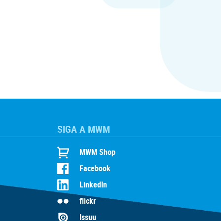
SIGA A MWM
MWM Shop
Facebook
LinkedIn
flickr
Issuu