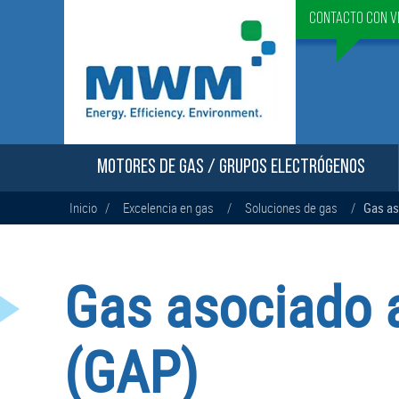
Contacto con v
MOTORES DE GAS / GRUPOS ELECTRÓGENOS
Inicio
/
Excelencia en gas
/
Soluciones de gas
/
Gas as
Gas asociado a
(GAP)