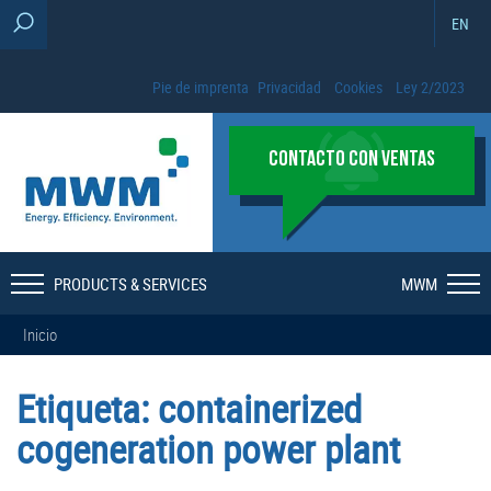
EN
Pie de imprenta
Privacidad
Cookies
Ley 2/2023
CONTACTO CON VENTAS
PRODUCTS & SERVICES
MWM
Inicio
Etiqueta:
containerized
cogeneration power plant