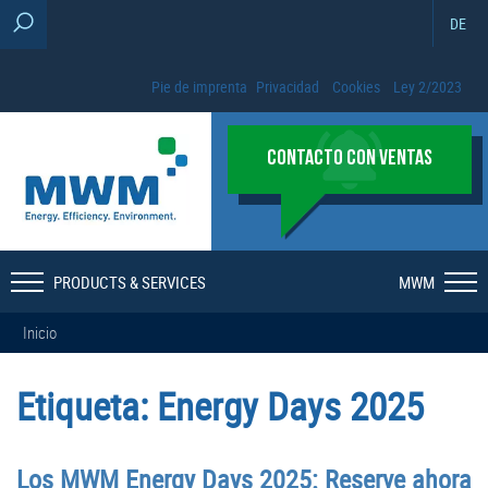
DE
Pie de imprenta
Privacidad
Cookies
Ley 2/2023
CONTACTO CON VENTAS
PRODUCTS & SERVICES
MWM
Inicio
Etiqueta:
Energy Days 2025
Los MWM Energy Days 2025: Reserve ahora