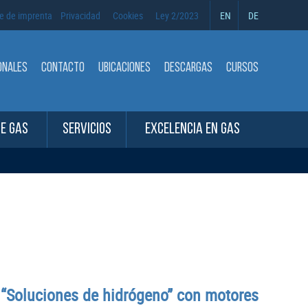
e de imprenta
Privacidad
Cookies
Ley 2/2023
EN
DE
ONALES
CONTACTO
UBICACIONES
DESCARGAS
CURSOS
DE GAS
SERVICIOS
EXCELENCIA EN GAS
a “Soluciones de hidrógeno” con motores