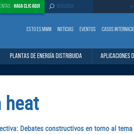
S
entas -
Haga clic aqui
Pi
e
a
r
c
ESTO ES MWM
NOTICIAS
EVENTOS
CASOS INTERNACI
h
f
o
r
:
PLANTAS DE ENERGÍA DISTRIBUIDA
APLICACIONES 
 heat
ectiva: Debates constructivos en torno al tem