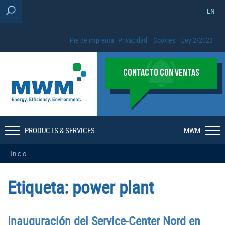
EN
Pie de imprenta
Privacidad
Cookies
Ley 2/2023
CONTACTO CON VENTAS
PRODUCTS & SERVICES
MWM
Inicio
Etiqueta:
power plant
Inauguración del Service-Center Nord en