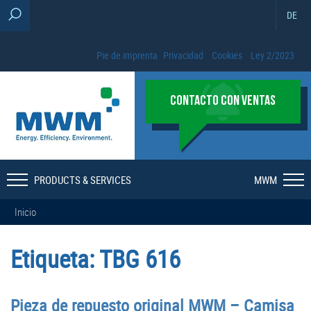
DE
Pie de imprenta
Privacidad
Cookies
Ley 2/2023
CONTACTO CON VENTAS
PRODUCTS & SERVICES
MWM
Inicio
Etiqueta:
TBG 616
Pieza de repuesto original MWM – Camisa